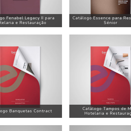
go Fenabel Legacy II para
Catálogo Essence para Res
telaria e Restauração
Sénior
Catálogo Tampos de 
logo Banquetas Contract
Hotelaria e Restaura