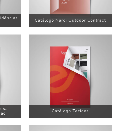
idências
Catálogo Nardi Outdoor Contract
Mesa
Catálogo Tecidos
ção