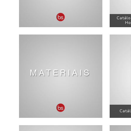
Catálo
Ho
Catá