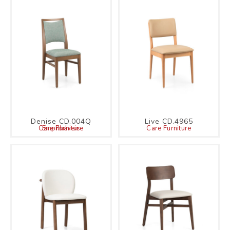
Denise CD.004Q
Live CD.4965
Care Furniture
Empilháveis
Care Furniture