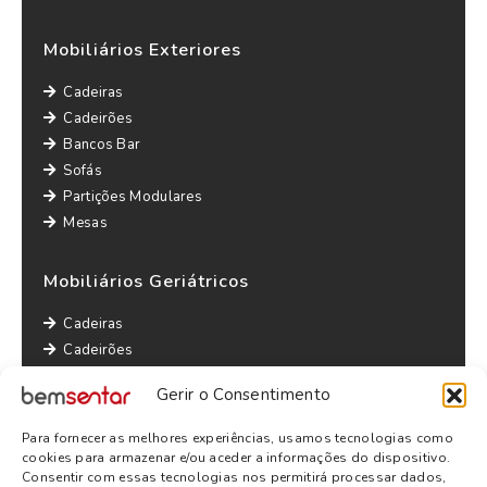
Mobiliários Exteriores
Cadeiras
Cadeirões
Bancos Bar
Sofás
Partições Modulares
Mesas
Mobiliários Geriátricos
Cadeiras
Cadeirões
Maples
Gerir o Consentimento
Sofás
Mesas
Para fornecer as melhores experiências, usamos tecnologias como
Outras informações
cookies para armazenar e/ou aceder a informações do dispositivo.
Consentir com essas tecnologias nos permitirá processar dados,