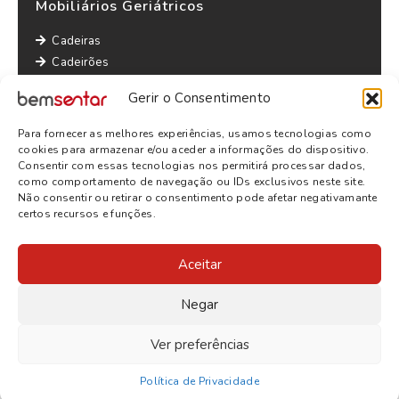
Mobiliários Geriátricos
Cadeiras
Cadeirões
Maples
Gerir o Consentimento
Sofás
Mesas
Para fornecer as melhores experiências, usamos tecnologias como
Outras informações
cookies para armazenar e/ou aceder a informações do dispositivo.
Consentir com essas tecnologias nos permitirá processar dados,
Política de Privacidade
como comportamento de navegação ou IDs exclusivos neste site.
Não consentir ou retirar o consentimento pode afetar negativamante
Termos e Condições
certos recursos e funções.
Aceitar
Negar
Ver preferências
© 2026
BEMSENTAR
- TODOS OS DIREITOS RESERVADOS |
WEBSITE BY
SITE.PT
Política de Privacidade