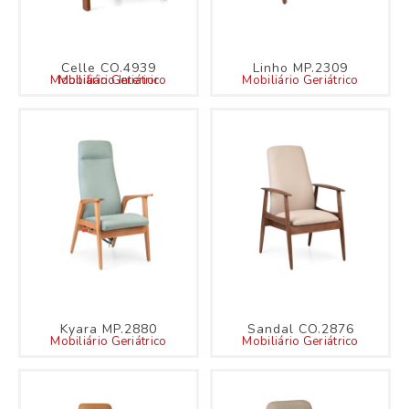
Celle CO.4939
Linho MP.2309
Mobiliário Geriátrico
Mobiliário Interior
Mobiliário Geriátrico
Kyara MP.2880
Sandal CO.2876
Mobiliário Geriátrico
Mobiliário Geriátrico