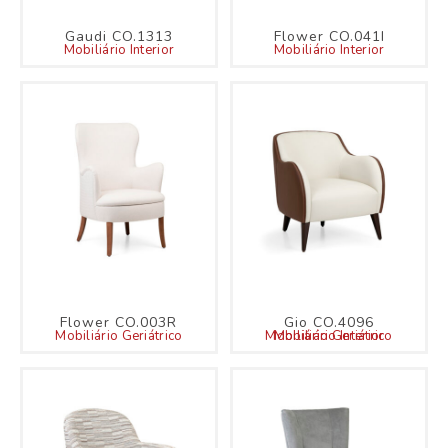
Gaudi CO.1313
Flower CO.041I
Mobiliário Interior
Mobiliário Interior
Flower CO.003R
Gio CO.4096
Mobiliário Geriátrico
Mobiliário Geriátrico
Mobiliário Interior