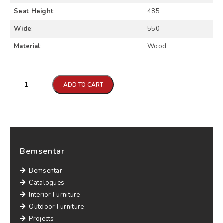
Seat Height
:
485
Wide
:
550
Material
:
Wood
Qtd
ADD TO CART
Bemsentar
Bemsentar
Catalogues
Interior Furniture
Outdoor Furniture
Projects