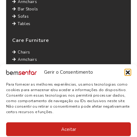
Armchairs
Bar Stools
Sofas
Tables
Care Furniture
Chairs
Armchairs
Lounge Chairs
Gerir o Consentimento
Sofas
Tables
Para fornecer as melhores experiências, usamos tecnologias como
Other informations
cookies para armazenar e/ou aceder a informações do dispositivo.
Consentir com essas tecnologias nos permitirá processar dados,
Privacy Policy
como comportamento de navegação ou IDs exclusivos neste site.
Não consentir ou retirar o consentimento pode afetar negativamante
Terms and Conditions
certos recursos e funções.
Aceitar