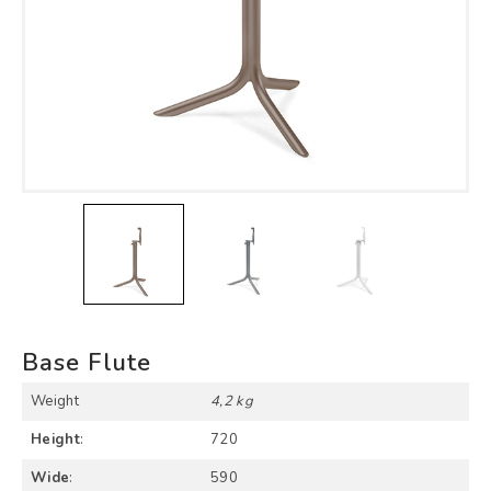
Base Flute
Weight
4,2 kg
Height
:
720
Wide
:
590