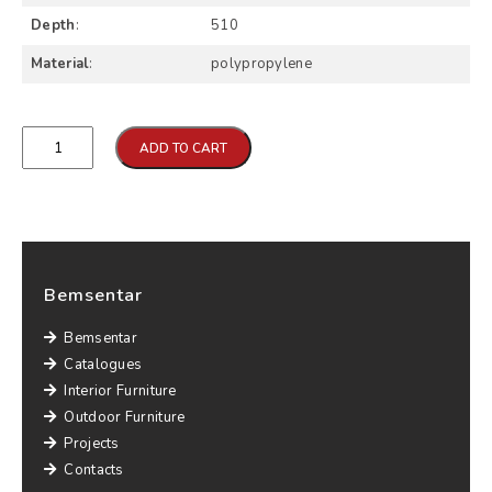
Depth
:
510
Material
:
polypropylene
Qtd
ADD TO CART
Bemsentar
Bemsentar
Catalogues
Interior Furniture
Outdoor Furniture
Projects
Contacts