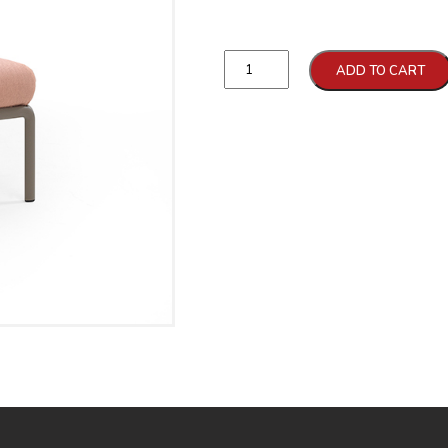
Qtd
ADD TO CART