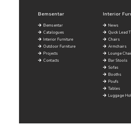
Bemsentar
Interior Fur
Bemsentar
News
Catalogues
Quick Lead 
Interior Furniture
Chairs
Outdoor Furniture
Armchairs
Projects
Lounge Chai
Contacts
Bar Stools
Sofas
Booths
Poufs
Tables
Luggage Ho