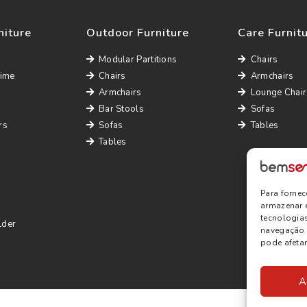
niture
Outdoor Furniture
Care Furnit
Modular Partitions
Chairs
Time
Chairs
Armchairs
Armchairs
Lounge Chair
Bar Stools
Sofas
rs
Sofas
Tables
Tables
Para forne
armazenar 
tecnologia
lder
navegação o
pode afetar
A