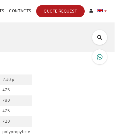
TS
CONTACTS
QUOTE REQUEST
7,5 kg
475
780
475
720
polypropylene