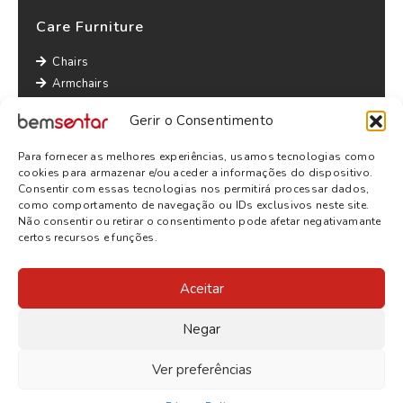
Care Furniture
Chairs
Armchairs
Lounge Chairs
Gerir o Consentimento
Sofas
Tables
Para fornecer as melhores experiências, usamos tecnologias como
Other informations
cookies para armazenar e/ou aceder a informações do dispositivo.
Consentir com essas tecnologias nos permitirá processar dados,
Privacy Policy
como comportamento de navegação ou IDs exclusivos neste site.
Não consentir ou retirar o consentimento pode afetar negativamante
Terms and Conditions
certos recursos e funções.
Aceitar
Negar
Ver preferências
© 2026
BEMSENTAR
- ALL RIGHTS RESERVED | WEBSITE BY
SITE.PT