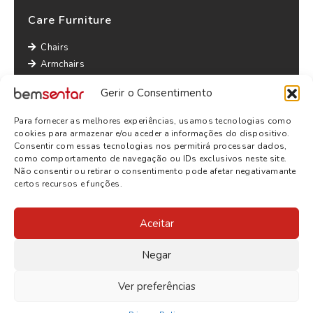
Care Furniture
Chairs
Armchairs
Lounge Chairs
Gerir o Consentimento
Sofas
Tables
Para fornecer as melhores experiências, usamos tecnologias como
Other informations
cookies para armazenar e/ou aceder a informações do dispositivo.
Consentir com essas tecnologias nos permitirá processar dados,
Privacy Policy
como comportamento de navegação ou IDs exclusivos neste site.
Não consentir ou retirar o consentimento pode afetar negativamante
Terms and Conditions
certos recursos e funções.
Aceitar
Negar
Ver preferências
© 2026
BEMSENTAR
- ALL RIGHTS RESERVED | WEBSITE BY
SITE.PT