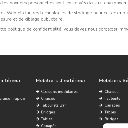
ns les données personnelles sont conservés dans un environneme
ises Web et d’autres technologies de stockage pour collecter ou r
esure et de ciblage publicitaire.
tte politique de confidentialité, vous devez nous contacter im
'intérieur
Mobiliers d'extérieur
Mobiliers S
Cloisons modulaires
Chaises
vraison rapide
Chaises
Fauteuils
Tabourets Bar
Canapés
Bridges
Tables
Tables
Bridges
Canapés