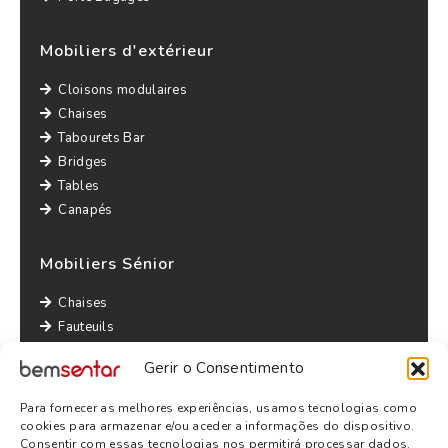
Mobiliers d'extérieur
Cloisons modulaires
Chaises
Tabourets Bar
Bridges
Tables
Canapés
Mobiliers Sénior
Chaises
Fauteuils
Canapés
Gerir o Consentimento
Tables
Bridges
Para fornecer as melhores experiências, usamos tecnologias como
Autres informations
cookies para armazenar e/ou aceder a informações do dispositivo.
Consentir com essas tecnologias nos permitirá processar dados,