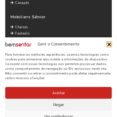
Canapés
Mobiliers Sénior
Chaises
Fauteuils
Canapés
Gerir o Consentimento
Tables
Bridges
Para fornecer as melhores experiências, usamos tecnologias como
Autres informations
cookies para armazenar e/ou aceder a informações do dispositivo.
Consentir com essas tecnologias nos permitirá processar dados,
Politique de Confidentialité
como comportamento de navegação ou IDs exclusivos neste site.
Não consentir ou retirar o consentimento pode afetar negativamante
Termes et conditions
certos recursos e funções.
Aceitar
Negar
Ver preferências