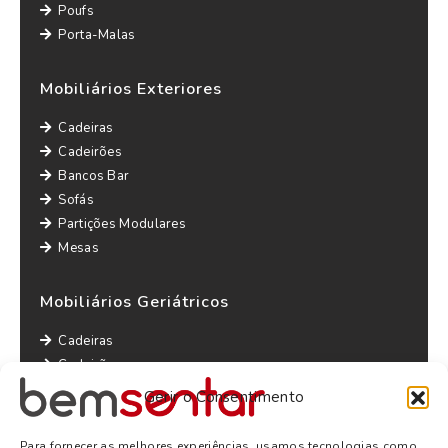
Poufs
Porta-Malas
Mobiliários Exteriores
Cadeiras
Cadeirões
Bancos Bar
Sofás
Partições Modulares
Mesas
Mobiliários Geriátricos
Cadeiras
Cadeirões
Maples
Gerir o Consentimento
Sofás
Mesas
Para fornecer as melhores experiências, usamos tecnologias como