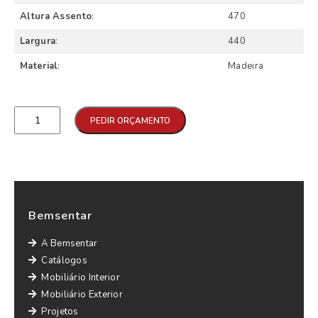
Altura Assento
:
470
Largura
:
440
Material
:
Madeira
Qtd
PEDIR ORÇAMENTO
Bemsentar
A Bemsentar
Catálogos
Mobiliário Interior
Mobiliário Exterior
Projetos