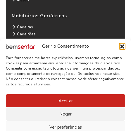
Mesas
Mobiliários Geriátricos
Cadeiras
Cadeirões
Maples
Gerir o Consentimento
Sofás
Mesas
Para fornecer as melhores experiências, usamos tecnologias como
Outras informações
cookies para armazenar e/ou aceder a informações do dispositivo.
Consentir com essas tecnologias nos permitirá processar dados,
Política de Privacidade
como comportamento de navegação ou IDs exclusivos neste site.
Não consentir ou retirar o consentimento pode afetar negativamante
Termos e Condições
certos recursos e funções.
Aceitar
Negar
Ver preferências