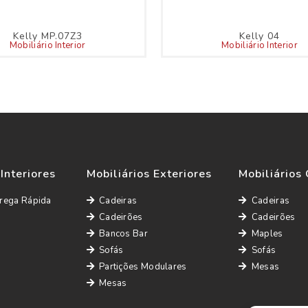
Kelly MP.07Z3
Kelly 04
Mobiliário Interior
Mobiliário Interior
This
product
has
multiple
variants.
The
options
may
be
 Interiores
Mobiliários Exteriores
Mobiliários 
chosen
on
rega Rápida
Cadeiras
Cadeiras
the
Cadeirões
Cadeirões
product
page
Bancos Bar
Maples
Sofás
Sofás
Partições Modulares
Mesas
Mesas