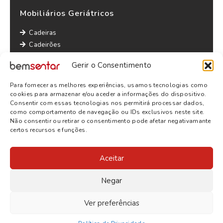
Mobiliários Geriátricos
Cadeiras
Cadeirões
Maples
Gerir o Consentimento
Sofás
Mesas
Para fornecer as melhores experiências, usamos tecnologias como
Outras informações
cookies para armazenar e/ou aceder a informações do dispositivo.
Consentir com essas tecnologias nos permitirá processar dados,
Política de Privacidade
como comportamento de navegação ou IDs exclusivos neste site.
Não consentir ou retirar o consentimento pode afetar negativamante
Termos e Condições
certos recursos e funções.
Aceitar
Negar
Ver preferências
© 2026
BEMSENTAR
- TODOS OS DIREITOS RESERVADOS |
WEBSITE BY
SITE.PT