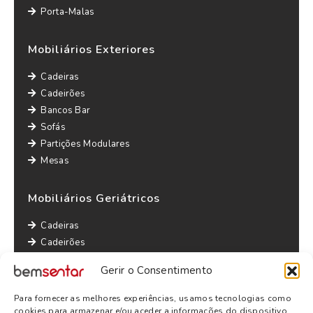
Porta-Malas
Mobiliários Exteriores
Cadeiras
Cadeirões
Bancos Bar
Sofás
Partições Modulares
Mesas
Mobiliários Geriátricos
Cadeiras
Cadeirões
Maples
Gerir o Consentimento
Sofás
Mesas
Para fornecer as melhores experiências, usamos tecnologias como
Outras informações
cookies para armazenar e/ou aceder a informações do dispositivo.