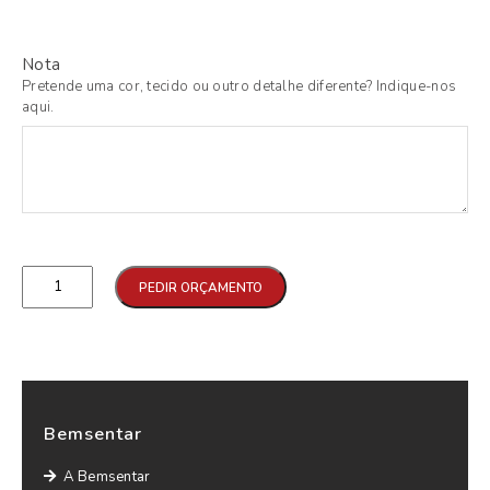
Nota
Pretende uma cor, tecido ou outro detalhe diferente? Indique-nos
aqui.
Qtd
PEDIR ORÇAMENTO
Bemsentar
A Bemsentar