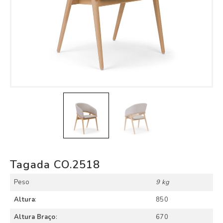
Tagada CO.2518
Peso
9 kg
Altura
:
850
Altura Braço
:
670