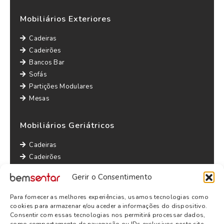
Mobiliários Exteriores
Cadeiras
Cadeirões
Bancos Bar
Sofás
Partições Modulares
Mesas
Mobiliários Geriátricos
Cadeiras
Cadeirões
Maples
Gerir o Consentimento
Sofás
Mesas
Para fornecer as melhores experiências, usamos tecnologias como
Outras informações
cookies para armazenar e/ou aceder a informações do dispositivo.
Consentir com essas tecnologias nos permitirá processar dados,