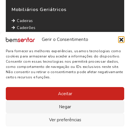
Mobiliários Geriátricos
Cadeiras
Cadeirões
Maples
Gerir o Consentimento
Sofás
Mesas
Para fornecer as melhores experiências, usamos tecnologias como
Outras informações
cookies para armazenar e/ou aceder a informações do dispositivo.
Consentir com essas tecnologias nos permitirá processar dados,
Política de Privacidade
como comportamento de navegação ou IDs exclusivos neste site.
Não consentir ou retirar o consentimento pode afetar negativamante
Termos e Condições
certos recursos e funções.
Aceitar
Negar
Ver preferências
© 2026
BEMSENTAR
- TODOS OS DIREITOS RESERVADOS |
WEBSITE BY
SITE.PT