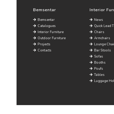
Bemsentar
Interior Fur
Bemsentar
News
Catalogues
Quick Lead 
Interior Furniture
Chairs
Outdoor Furniture
Armchairs
Projects
Lounge Chai
Contacts
Bar Stools
Sofas
Booths
Poufs
Tables
Luggage Ho