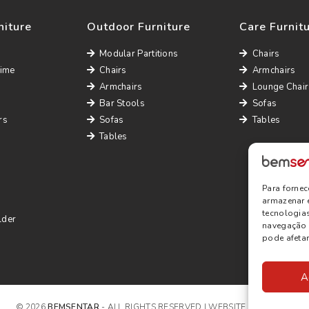
niture
Outdoor Furniture
Care Furnit
Modular Partitions
Chairs
Time
Chairs
Armchairs
Armchairs
Lounge Chair
Bar Stools
Sofas
rs
Sofas
Tables
Tables
Para forne
armazenar 
tecnologia
lder
navegação o
pode afetar
A
© 2026
BEMSENTAR
- ALL RIGHTS RESERVED | WEBSITE BY
SITE.PT