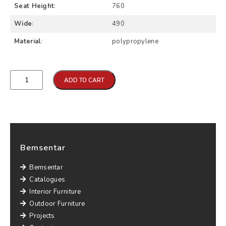
Seat Height
:
760
Wide
:
490
Material
:
polypropylene
Qtd
ADD TO CART
Bemsentar
Bemsentar
Catalogues
Interior Furniture
Outdoor Furniture
Projects