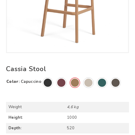
Cassia Stool
Color
:
Capuccino
Weight
4,6 kg
Height
:
1000
Depth
:
520