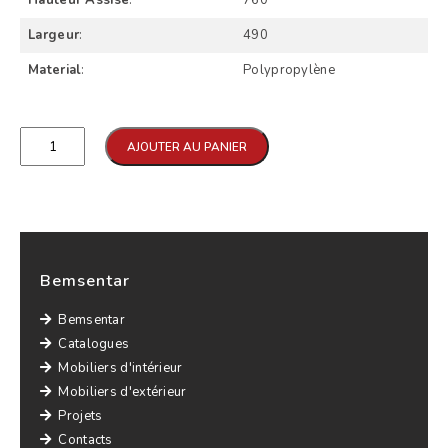
Hauteur Assise
:
760
Largeur
:
490
Material
:
Polypropylène
Qtd
AJOUTER AU PANIER
Bemsentar
Bemsentar
Catalogues
Mobiliers d'intérieur
Mobiliers d'extérieur
Projets
Contacts