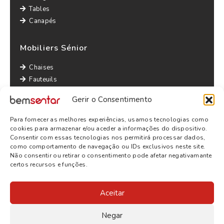
Tables
Canapés
Mobiliers Sénior
Chaises
Fauteuils
Canapés
Gerir o Consentimento
Tables
Bridges
Para fornecer as melhores experiências, usamos tecnologias como
Autres informations
cookies para armazenar e/ou aceder a informações do dispositivo.
Consentir com essas tecnologias nos permitirá processar dados,
Politique de Confidentialité
como comportamento de navegação ou IDs exclusivos neste site.
Não consentir ou retirar o consentimento pode afetar negativamante
Termes et conditions
certos recursos e funções.
Aceitar
Negar