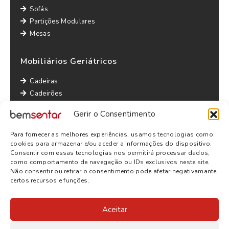
Sofás
Partições Modulares
Mesas
Mobiliários Geriátricos
Cadeiras
Cadeirões
Maples
Gerir o Consentimento
Sofás
Mesas
Para fornecer as melhores experiências, usamos tecnologias como
Outras informações
cookies para armazenar e/ou aceder a informações do dispositivo.
Consentir com essas tecnologias nos permitirá processar dados,
Política de Privacidade
como comportamento de navegação ou IDs exclusivos neste site.
Não consentir ou retirar o consentimento pode afetar negativamante
Termos e Condições
certos recursos e funções.
Aceitar