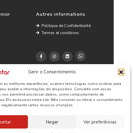
énior
Autres informations
Politique de Confidentialité
Termes et conditions
Gerir o Consentimento
cer as melhores experiências, usamos tecnologias como cookies para
e/ou aceder a informações do dispositivo. Consentir com essas
s nos permitirá processar dados, como comportamento de
u IDs exclusivos neste site. Não consentir ou retirar o consentimento
 negativamante certos recursos e funções.
ceitar
Negar
Ver preferências