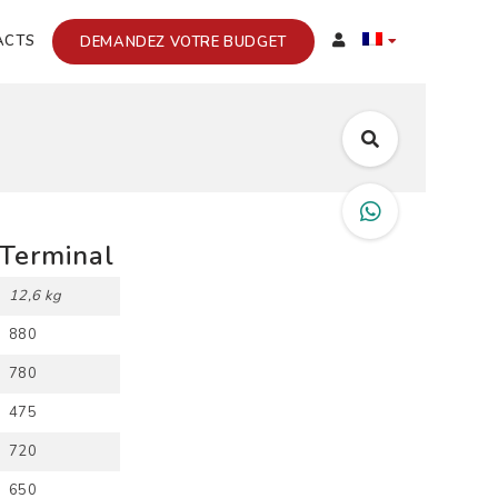
ACTS
DEMANDEZ VOTRE BUDGET
Terminal
12,6 kg
880
780
475
720
650