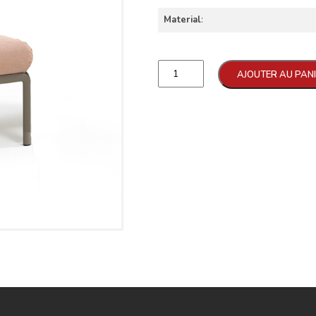
Material
:
Qtd
AJOUTER AU PAN