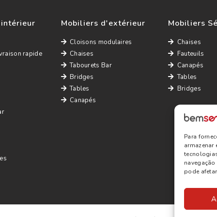
'intérieur
Mobiliers d'extérieur
Mobiliers S
Cloisons modulaires
Chaises
vraison rapide
Chaises
Fauteuils
Tabourets Bar
Canapés
Bridges
Tables
Tables
Bridges
Canapés
ar
Para forne
armazenar 
tecnologia
es
navegação o
pode afetar
A