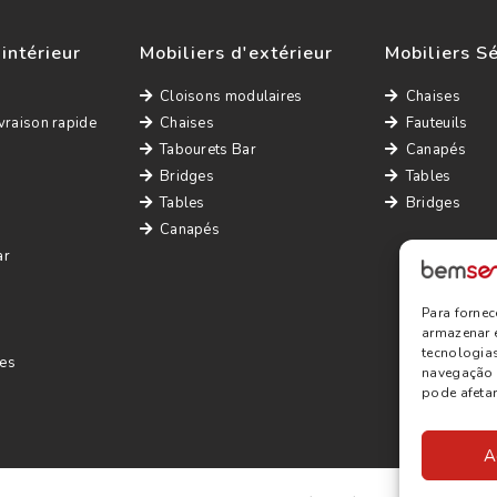
'intérieur
Mobiliers d'extérieur
Mobiliers S
Cloisons modulaires
Chaises
vraison rapide
Chaises
Fauteuils
Tabourets Bar
Canapés
Bridges
Tables
Tables
Bridges
Canapés
ar
Para forne
armazenar 
tecnologia
es
navegação o
pode afetar
A