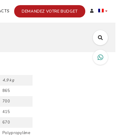
ACTS
DEMANDEZ VOTRE BUDGET
4,9 kg
865
700
415
670
Polypropylène