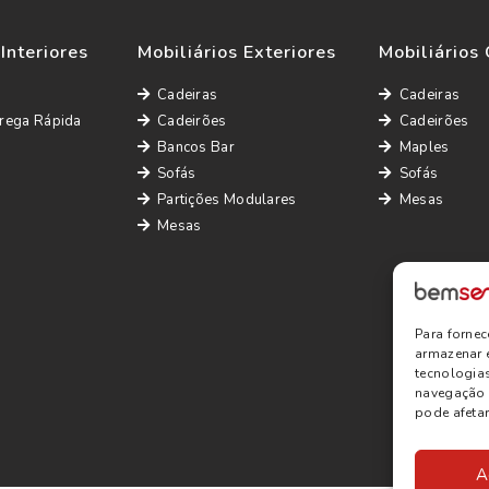
 Interiores
Mobiliários Exteriores
Mobiliários 
Cadeiras
Cadeiras
rega Rápida
Cadeirões
Cadeirões
Bancos Bar
Maples
Sofás
Sofás
Partições Modulares
Mesas
Mesas
Para forne
armazenar 
tecnologia
navegação o
pode afetar
A