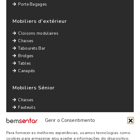
Porte Bagages
Mobiliers d'extérieur
Cloisons modulaires
Chaises
Tabourets Bar
Bridges
Tables
Canapés
Mobiliers Sénior
Chaises
Fauteuils
Canapés
Gerir o Consentimento
Tables
Bridges
Para fornecer as melhores experiências, usamos tecnologias como
Autres informations
cookies para armazenar e/ou aceder a informações do dispositivo.