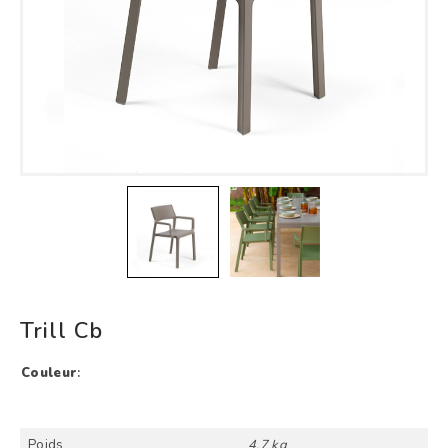
Trill Cb
Couleur
:
Poids
4,7 kg