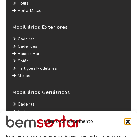
Poufs
Porta-Malas
Mobiliários Exteriores
Cadeiras
Cadeirões
Bancos Bar
Sofás
Partições Modulares
Mesas
Mobiliários Geriátricos
Cadeiras
Cadeirões
Maples
Gerir o Consentimento
Sofás
Mesas
Para fornecer as melhores experiências, usamos tecnologias como