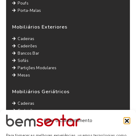
Poufs
Porta-Malas
Mobiliários Exteriores
Cadeiras
Cadeirões
Bancos Bar
Sofás
Partições Modulares
Mesas
Mobiliários Geriátricos
Cadeiras
Cadeirões
Maples
Gerir o Consentimento
Sofás
Mesas
Para fornecer as melhores experiências, usamos tecnologias como